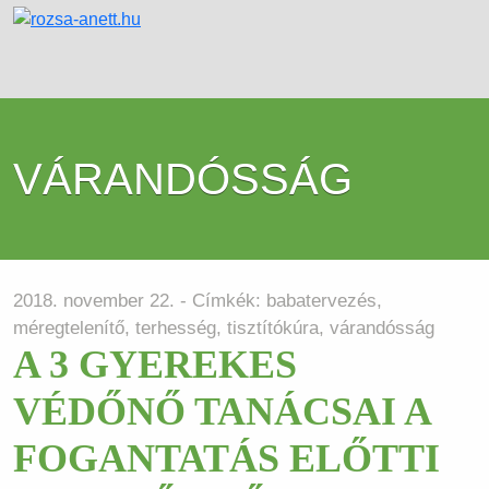
VÁRANDÓSSÁG
2018. november 22. - Címkék:
babatervezés
,
méregtelenítő
,
terhesség
,
tisztítókúra
,
várandósság
A 3 GYEREKES
VÉDŐNŐ TANÁCSAI A
FOGANTATÁS ELŐTTI