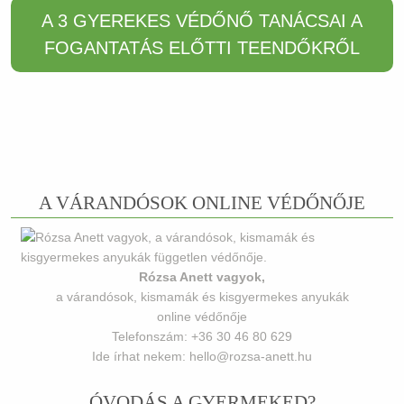
A 3 GYEREKES VÉDŐNŐ TANÁCSAI A
FOGANTATÁS ELŐTTI TEENDŐKRŐL
A VÁRANDÓSOK ONLINE VÉDŐNŐJE
Rózsa Anett vagyok,
a várandósok, kismamák és kisgyermekes anyukák
online védőnője
Telefonszám: +36 30 46 80 629
Ide írhat nekem: hello@rozsa-anett.hu
ÓVODÁS A GYERMEKED?