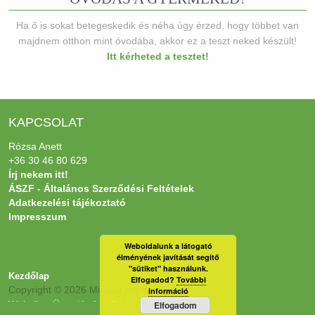
Ha ő is sokat betegeskedik és néha úgy érzed, hogy többet van
majdnem otthon mint óvodába, akkor ez a teszt neked készült!
Itt kérheted a tesztet!
KAPCSOLAT
Rózsa Anett
+36 30 46 80 629
Írj nekem itt!
ÁSZF - Általános Szerződési Feltételek
Adatkezelési tájékoztató
Impresszum
Weboldalunk a látogató
élményének javítását segítő
"sütiket" használunk.
Kezdőlap
Elfogadod?
További
Copyright © 2026 Minden jog fenntartva!
információ
Websiker Ügynökség - Richard27.hu Kft.
Elfogadom