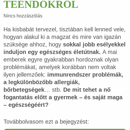
TEENDŐKRŐL
Nincs hozzászólás
Ha kisbabát tervezel, tisztában kell lenned vele,
hogyan alakul ki a magzat és mire van igazán
szüksége ahhoz, hogy
sokkal jobb esélyekkel
induljon egy egészséges életútnak.
A mai
emberek egyre gyakrabban hordoznak olyan
problémákat, amelyek korábban nem voltak
ilyen jellemzőek:
immunrendszer problémák,
a legkülönbözőbb allergiák,
bőrbetegségek
… stb.
De mit tehet a nő
fogantatás előtt a gyermek – és saját maga
– egészségéért
?
Továbbolvasom ezt a bejegyzést: