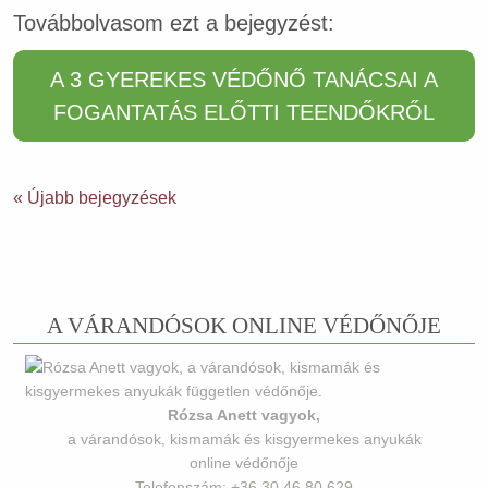
Továbbolvasom ezt a bejegyzést:
A 3 GYEREKES VÉDŐNŐ TANÁCSAI A
FOGANTATÁS ELŐTTI TEENDŐKRŐL
« Újabb bejegyzések
A VÁRANDÓSOK ONLINE VÉDŐNŐJE
Rózsa Anett vagyok,
a várandósok, kismamák és kisgyermekes anyukák
online védőnője
Telefonszám: +36 30 46 80 629