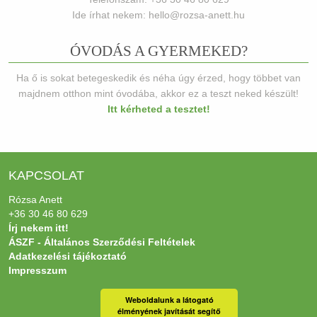
Ide írhat nekem: hello@rozsa-anett.hu
ÓVODÁS A GYERMEKED?
Ha ő is sokat betegeskedik és néha úgy érzed, hogy többet van
majdnem otthon mint óvodába, akkor ez a teszt neked készült!
Itt kérheted a tesztet!
KAPCSOLAT
Rózsa Anett
+36 30 46 80 629
Írj nekem itt!
ÁSZF - Általános Szerződési Feltételek
Adatkezelési tájékoztató
Impresszum
Weboldalunk a látogató
élményének javítását segítő