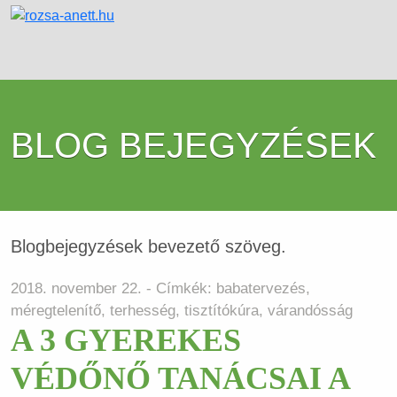
BLOG BEJEGYZÉSEK
Blogbejegyzések bevezető szöveg.
2018. november 22. - Címkék:
babatervezés
,
méregtelenítő
,
terhesség
,
tisztítókúra
,
várandósság
A 3 GYEREKES
VÉDŐNŐ TANÁCSAI A