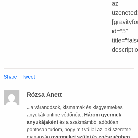
az
üzeneted
[gravityf
id=”5″
title=”fals
descriptio
Share
Tweet
Rózsa Anett
...a várandósok, kismamák és kisgyermekes
anyukák online védőnője.
Három gyermek
anyukájaként
és a szakmámból adódóan
pontosan tudom, hogy mit vállal az, aki szeretne
manapság
gyermeket szülni
és
egészségben