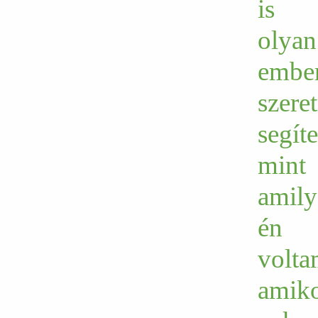
is
olyan
embe
szere
segít
mint
amily
én
volt
amik