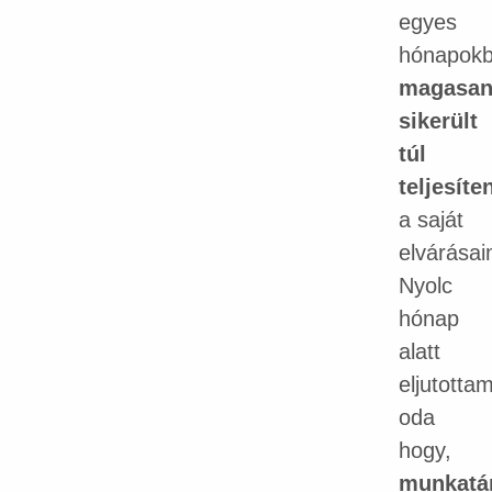
egyes
hónapok
magasa
sikerült
túl
teljesít
a saját
elvárásai
Nyolc
hónap
alatt
eljutotta
oda
hogy,
munkatá