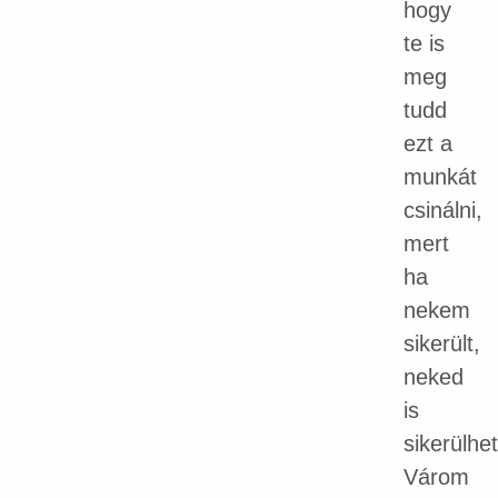
hogy
te is
meg
tudd
ezt a
munkát
csinálni,
mert
ha
nekem
sikerült,
neked
is
sikerülhet
Várom