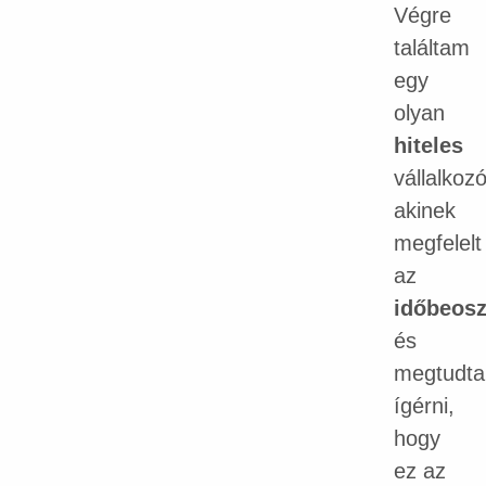
Végre
találtam
egy
olyan
hiteles
vállalkozó
akinek
megfelelt
az
időbeos
és
megtudta
ígérni,
hogy
ez az