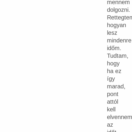
mennem
dolgozni.
Rettegte
hogyan
lesz
mindenre
időm.
Tudtam,
hogy
ha ez
így
marad,
pont
attól
kell
elvenne
az