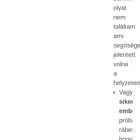
olyat
nem
találtam
ami
segítsége
jelentett
volna
a
helyzete
Vagy
sikerte
ember
próbált
rábeszé
hogy