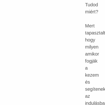
Tudod
miért?
Mert
tapasztal
hogy
milyen
amikor
fogják
a
kezem
és
segítene
az
indulásba