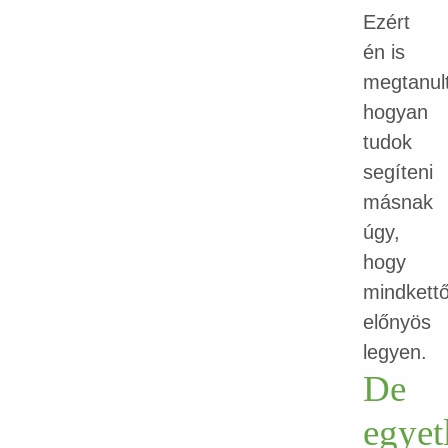
Ezért
én is
megtanul
hogyan
tudok
segíteni
másnak
úgy,
hogy
mindkett
előnyös
legyen.
De
egyet