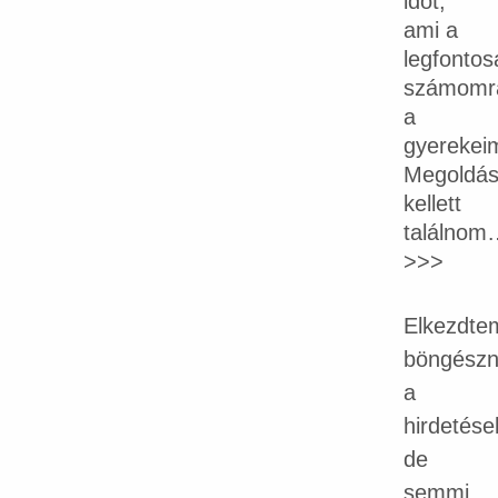
időt,
ami a
legfonto
számomr
a
gyerekeim
Megoldás
kellett
találnom
>>>
Elkezdte
böngészn
a
hirdetése
de
semmi