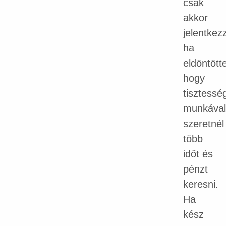
csak
akkor
jelentkez
ha
eldöntött
hogy
tisztessé
munkával
szeretnél
több
időt és
pénzt
keresni.
Ha
kész