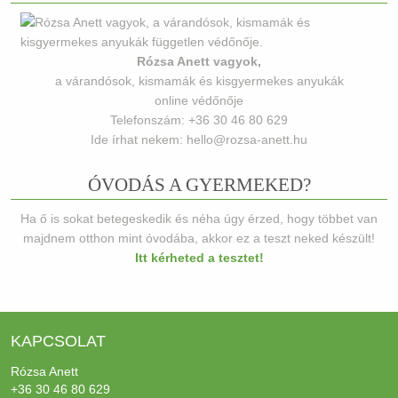
Rózsa Anett vagyok,
a várandósok, kismamák és kisgyermekes anyukák
online védőnője
Telefonszám: +36 30 46 80 629
Ide írhat nekem: hello@rozsa-anett.hu
ÓVODÁS A GYERMEKED?
Ha ő is sokat betegeskedik és néha úgy érzed, hogy többet van
majdnem otthon mint óvodába, akkor ez a teszt neked készült!
Itt kérheted a tesztet!
KAPCSOLAT
Rózsa Anett
+36 30 46 80 629