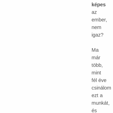
képes
az
ember,
nem
igaz?
Ma
már
több,
mint
fél éve
csinálom
ezt a
munkát,
és