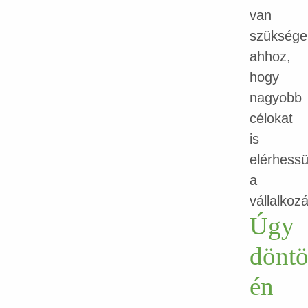
van
szükség
ahhoz,
hogy
nagyobb
célokat
is
elérhess
a
vállalkoz
Úgy
döntö
én