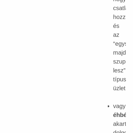
csatlak
hozzáj
és
az
“egysz
majd
szuper
lesz”
típusú
üzletük
vagy
éhbéré
akartak
dolgozt