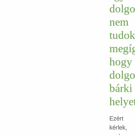
dolgo
nem
tudo
megíg
hogy
dolg
bárki
helyet
Ezért
kérlek,