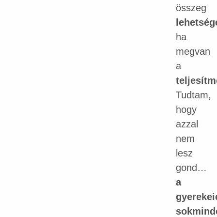
összeg
lehetség
ha
megvan
a
teljesít
Tudtam,
hogy
azzal
nem
lesz
gond…
a
gyerekei
sokmind