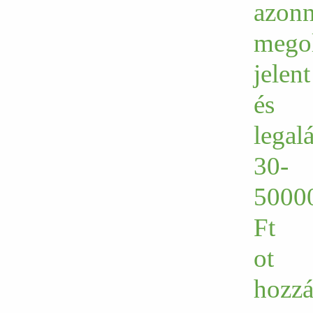
azonn
megol
jelent
és
legal
30-
5000
Ft
ot
hozzá