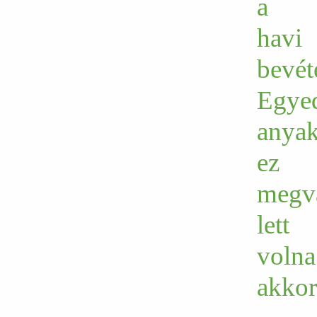
a
havi
bevét
Egyed
anyak
ez
megvá
lett
volna
akkor