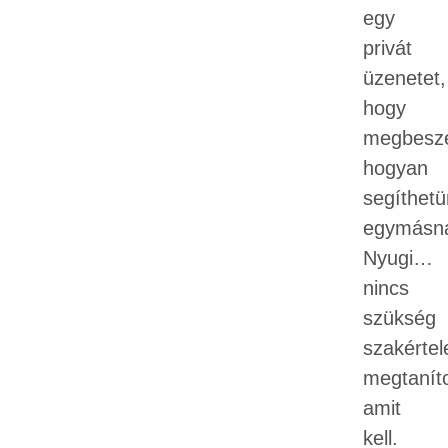
egy
privát
üzenetet,
hogy
megbeszé
hogyan
segíthet
egymásn
Nyugi…
nincs
szükség
szakértel
megtanít
amit
kell.