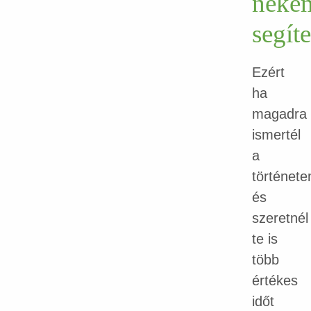
neke
segíte
Ezért
ha
magadra
ismertél
a
történet
és
szeretnél
te is
több
értékes
időt