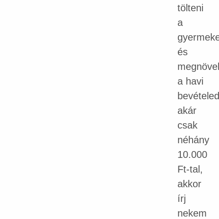
tölteni
a
gyermeke
és
megnövel
a havi
bevétele
akár
csak
néhány
10.000
Ft-tal,
akkor
írj
nekem