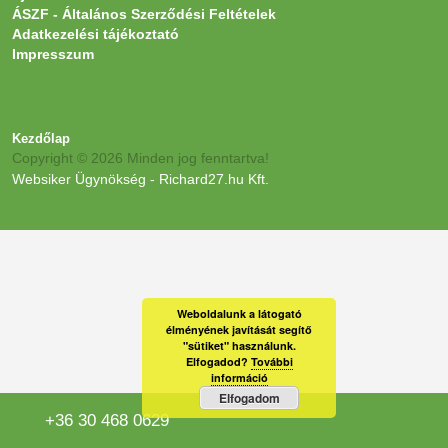
ÁSZF - Általános Szerződési Feltételek
Adatkezelési tájékoztató
Impresszum
Kezdőlap
Copyright © 2026 Minden jog fenntartva!
Websiker Ügynökség - Richard27.hu Kft.
Weboldalunk a látogató
élményének javítását segítő
"sütiket" használunk.
Elfogadod?
További
információ
Elfogadom
+36 30 468 0629