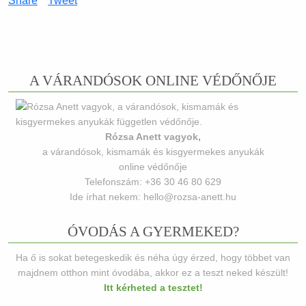
Share
Tweet
A VÁRANDÓSOK ONLINE VÉDŐNŐJE
Rózsa Anett vagyok,
a várandósok, kismamák és kisgyermekes anyukák
online védőnője
Telefonszám: +36 30 46 80 629
Ide írhat nekem: hello@rozsa-anett.hu
ÓVODÁS A GYERMEKED?
Ha ő is sokat betegeskedik és néha úgy érzed, hogy többet van
majdnem otthon mint óvodába, akkor ez a teszt neked készült!
Itt kérheted a tesztet!