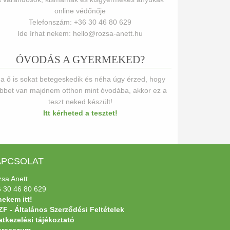
online védőnője
Telefonszám: +36 30 46 80 629
Ide írhat nekem: hello@rozsa-anett.hu
ÓVODÁS A GYERMEKED?
a ő is sokat betegeskedik és néha úgy érzed, hogy
öbbet van majdnem otthon mint óvodába, akkor ez a
teszt neked készült!
Itt kérheted a tesztet!
APCSOLAT
sa Anett
 30 46 80 629
 nekem itt!
F - Általános Szerződési Feltételek
tkezelési tájékoztató