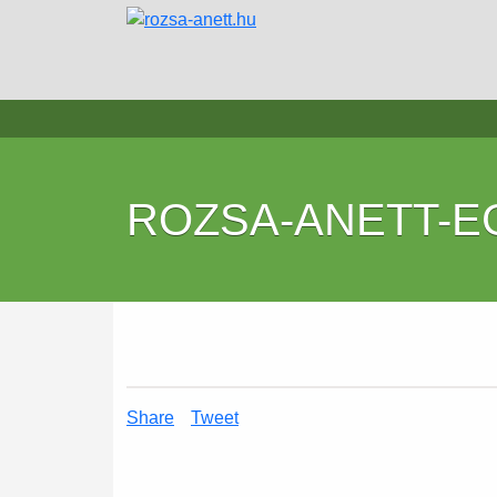
ROZSA-ANETT-E
Share
Tweet