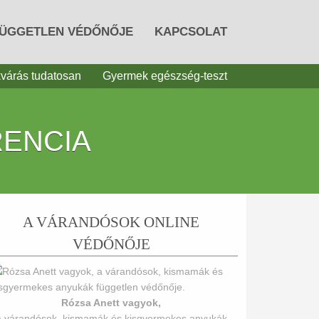
FÜGGETLEN VÉDŐNŐJE
KAPCSOLAT
várás tudatosan
Gyermek egészség-teszt
RENCIA
A VÁRANDÓSOK ONLINE
VÉDŐNŐJE
Rózsa Anett vagyok,
a várandósok, kismamák és kisgyermekes anyukák