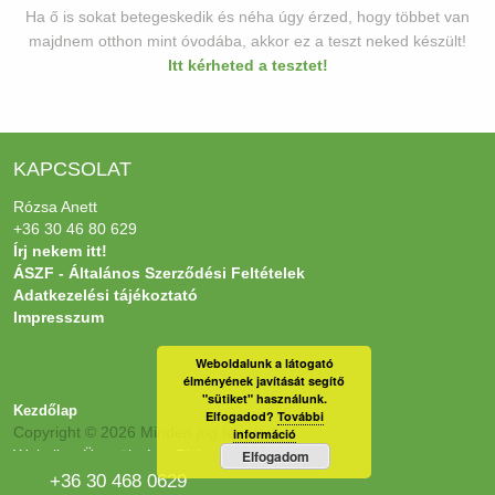
Ha ő is sokat betegeskedik és néha úgy érzed, hogy többet van
majdnem otthon mint óvodába, akkor ez a teszt neked készült!
Itt kérheted a tesztet!
KAPCSOLAT
Rózsa Anett
+36 30 46 80 629
Írj nekem itt!
ÁSZF - Általános Szerződési Feltételek
Adatkezelési tájékoztató
Impresszum
Weboldalunk a látogató
élményének javítását segítő
"sütiket" használunk.
Kezdőlap
Elfogadod?
További
Copyright © 2026 Minden jog fenntartva!
információ
Websiker Ügynökség - Richard27.hu Kft.
Elfogadom
+36 30 468 0629